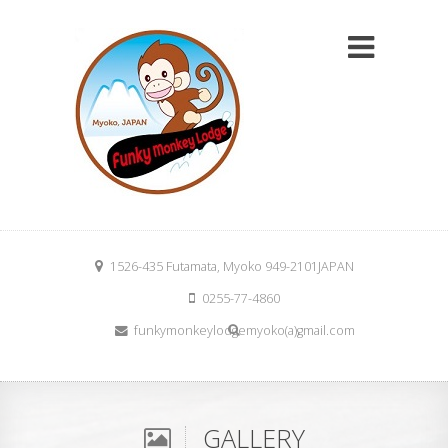
1526-435 Futamata, Myoko 949-2101JAPAN
0255-77-4860
funkymonkeylodgemyoko(a)gmail.com
GALLERY