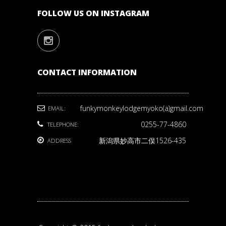
FOLLOW US ON INSTAGRAM
CONTACT INFORMATION
funkymonkeylodgemyoko(a)gmail.com
EMAIL:
0255-77-4860
TELEPHONE:
新潟県妙高市二俣1526-435
ADDRESS