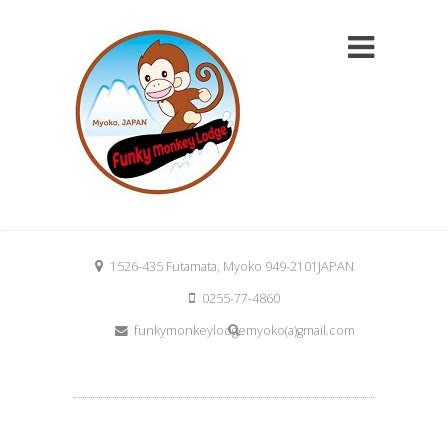
1526-435 Futamata, Myoko 949-2101JAPAN
0255-77-4860
funkymonkeylodgemyoko(a)gmail.com