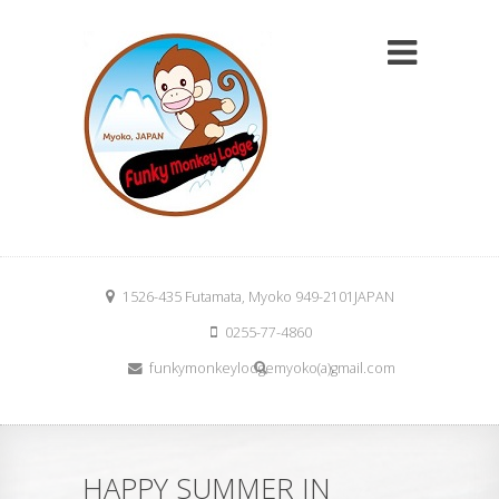
1526-435 Futamata, Myoko 949-2101JAPAN
0255-77-4860
funkymonkeylodgemyoko(a)gmail.com
HAPPY SUMMER IN