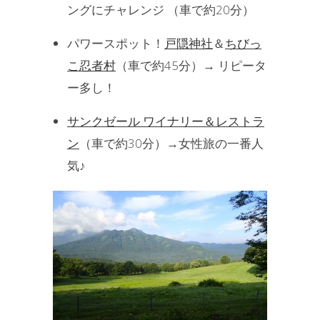
ングにチャレンジ （車で約20分）
パワースポット！
戸隠神社
＆
ちびっ
こ忍者村
（車で約45分）→ リピータ
ー多し！
サンクゼール ワイナリー＆レストラ
ン
（車で約30分）→女性旅の一番人
気♪