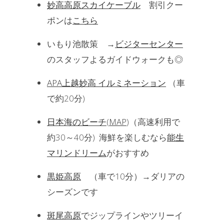
妙高高原スカイケーブル
割引クー
ポンは
こちら
いもり池散策 →
ビジターセンター
のスタッフよるガイドウォークも◎
APA上越妙高 イルミネーション
（車
で約20分)
日本海のビーチ
(
MAP
)（高速利用で
約30～40分) 海鮮を楽しむなら
能生
マリンドリーム
がおすすめ
黒姫高原
（車で10分）→ダリアの
シーズンです
斑尾高原
でジップラインやツリーイ