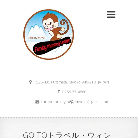
1526-435 Futamata, Myoko 949-2101JAPAN
0255-77-4860
funkymonkeylodgemyoko(a)gmail.com
GO TOトラベル・ウィン