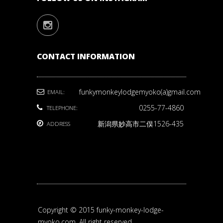
CONTACT INFORMATION
funkymonkeylodgemyoko(a)gmail.com
EMAIL:
0255-77-4860
TELEPHONE:
新潟県妙高市二俣1526-435
ADDRESS
Copyright © 2015 funky-monkey-lodge-
myoko.com. All right reserved.